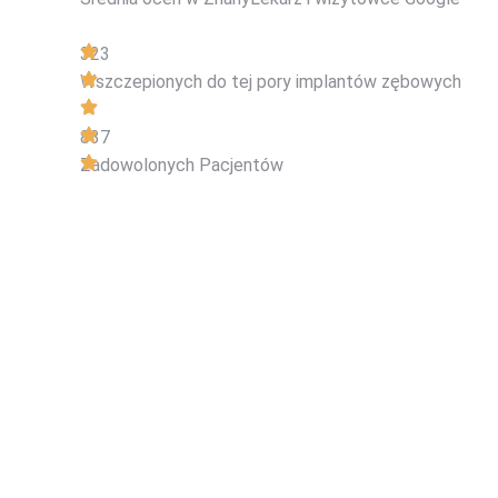
323
Wszczepionych do tej pory implantów zębowych
837
Zadowolonych Pacjentów