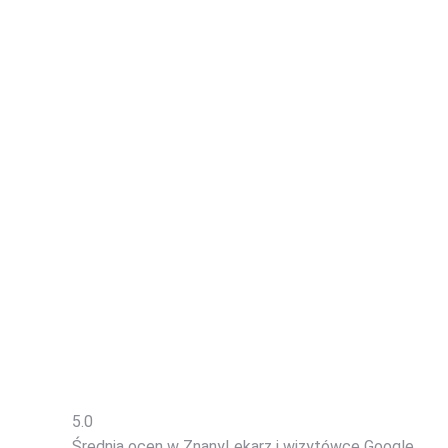
5.0
Średnia ocen w ZnanyLekarz
i wizytówce Google