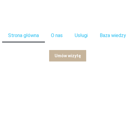
Strona główna
O nas
Usługi
Baza wiedzy
Umów wizytę