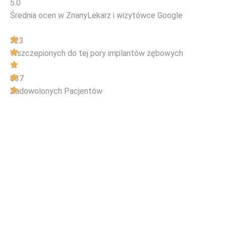
5.0
Średnia ocen w ZnanyLekarz
i wizytówce Google
323
Wszczepionych do tej pory implantów zębowych
837
Zadowolonych Pacjentów