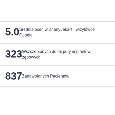
5.0
Średnia ocen w ZnanyLekarz
i wizytówce
Google
323
Wszczepionych do tej pory implantów
zębowych
837
Zadowolonych Pacjentów