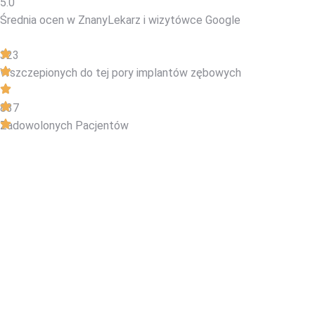
5.0
Średnia ocen w ZnanyLekarz
i wizytówce Google
323
Wszczepionych do tej pory implantów zębowych
837
Zadowolonych Pacjentów